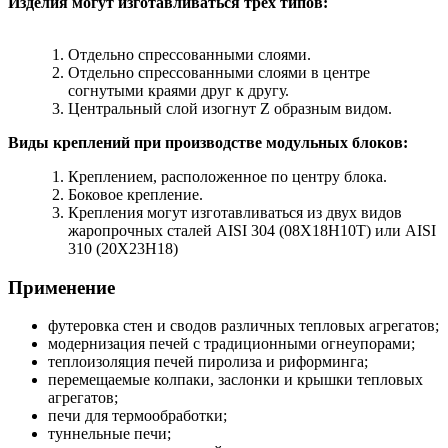
Изделия могут изготавливаться трех типов:
Отдельно спрессованными слоями.
Отдельно спрессованными слоями в центре
согнутыми краями друг к другу.
Центральный слой изогнут Z образным видом.
Виды креплений при производстве модульных блоков:
Креплением, расположенное по центру блока.
Боковое крепление.
Крепления могут изготавливаться из двух видов
жаропрочных сталей AISI 304 (08Х18Н10Т) или AISI
310 (20Х23Н18)
Применение
футеровка стен и сводов различных тепловых агрегатов;
модернизация печей с традиционными огнеупорами;
теплоизоляция печей пиролиза и риформинга;
перемещаемые колпаки, заслонки и крышки тепловых
агрегатов;
печи для термообработки;
туннельные печи;