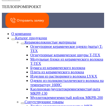
ТЕПЛОПРОМПРОЕКТ
Отправить заявку
О компании
Каталог продукции
Керамоволокнистые материалы
Огнеупорное керамическое одеяло (маты) T-
TEX
Огнеупорные керамические шнуры T-TEX
Модульные блоки из керамического волокна
T-TEX
Бумага из керамического волокна
Плита из керамического волокна
Изделия из растворимого волокна LYKX
Одеяло из поликристаллического волокна на
температуру 1600С
Каолиновая (муллитокремнеземистая) вата
МКРР-130
Муллитокремнеземистый войлок МКРВ-200
Сопутствующие товары