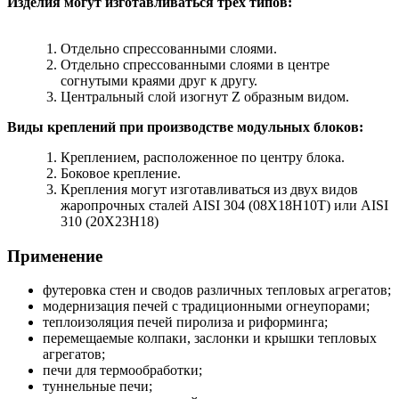
Изделия могут изготавливаться трех типов:
Отдельно спрессованными слоями.
Отдельно спрессованными слоями в центре
согнутыми краями друг к другу.
Центральный слой изогнут Z образным видом.
Виды креплений при производстве модульных блоков:
Креплением, расположенное по центру блока.
Боковое крепление.
Крепления могут изготавливаться из двух видов
жаропрочных сталей AISI 304 (08Х18Н10Т) или AISI
310 (20Х23Н18)
Применение
футеровка стен и сводов различных тепловых агрегатов;
модернизация печей с традиционными огнеупорами;
теплоизоляция печей пиролиза и риформинга;
перемещаемые колпаки, заслонки и крышки тепловых
агрегатов;
печи для термообработки;
туннельные печи;