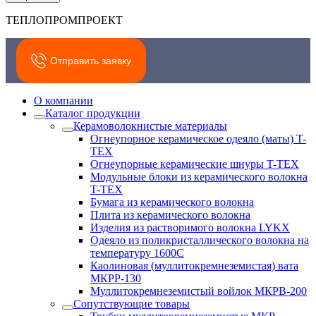
ТЕПЛОПРОМПРОЕКТ
Отправить заявку
О компании
Каталог продукции
Керамоволокнистые материалы
Огнеупорное керамическое одеяло (маты) T-
TEX
Огнеупорные керамические шнуры T-TEX
Модульные блоки из керамического волокна
T-TEX
Бумага из керамического волокна
Плита из керамического волокна
Изделия из растворимого волокна LYKX
Одеяло из поликристаллического волокна на
температуру 1600С
Каолиновая (муллитокремнеземистая) вата
МКРР-130
Муллитокремнеземистый войлок МКРВ-200
Сопутствующие товары