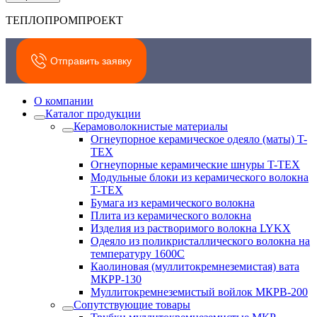
ТЕПЛОПРОМПРОЕКТ
Отправить заявку
О компании
Каталог продукции
Керамоволокнистые материалы
Огнеупорное керамическое одеяло (маты) T-
TEX
Огнеупорные керамические шнуры T-TEX
Модульные блоки из керамического волокна
T-TEX
Бумага из керамического волокна
Плита из керамического волокна
Изделия из растворимого волокна LYKX
Одеяло из поликристаллического волокна на
температуру 1600С
Каолиновая (муллитокремнеземистая) вата
МКРР-130
Муллитокремнеземистый войлок МКРВ-200
Сопутствующие товары