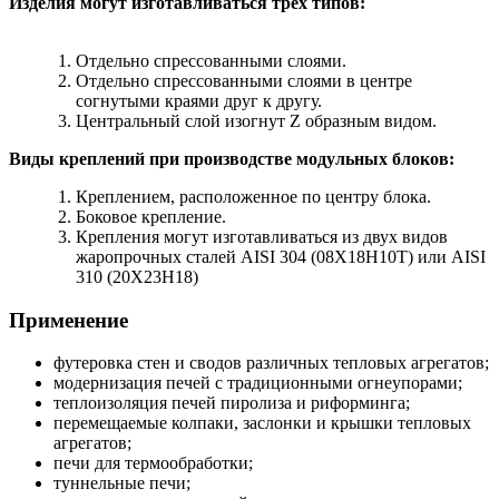
Изделия могут изготавливаться трех типов:
Отдельно спрессованными слоями.
Отдельно спрессованными слоями в центре
согнутыми краями друг к другу.
Центральный слой изогнут Z образным видом.
Виды креплений при производстве модульных блоков:
Креплением, расположенное по центру блока.
Боковое крепление.
Крепления могут изготавливаться из двух видов
жаропрочных сталей AISI 304 (08Х18Н10Т) или AISI
310 (20Х23Н18)
Применение
футеровка стен и сводов различных тепловых агрегатов;
модернизация печей с традиционными огнеупорами;
теплоизоляция печей пиролиза и риформинга;
перемещаемые колпаки, заслонки и крышки тепловых
агрегатов;
печи для термообработки;
туннельные печи;