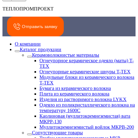
ТЕПЛОПРОМПРОЕКТ
Отправить заявку
О компании
Каталог продукции
Керамоволокнистые материалы
Огнеупорное керамическое одеяло (маты) T-
TEX
Огнеупорные керамические шнуры T-TEX
Модульные блоки из керамического волокна
T-TEX
Бумага из керамического волокна
Плита из керамического волокна
Изделия из растворимого волокна LYKX
Одеяло из поликристаллического волокна на
температуру 1600С
Каолиновая (муллитокремнеземистая) вата
МКРР-130
Муллитокремнеземистый войлок МКРВ-200
Сопутствующие товары