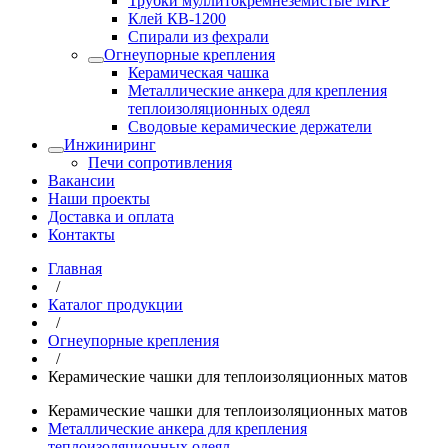
Трубки муллитокремнеземистые МКР
Клей КВ-1200
Спирали из фехрали
Огнеупорные крепления
Керамическая чашка
Металлические анкера для крепления
теплоизоляционных одеял
Сводовые керамические держатели
Инжиниринг
Печи сопротивления
Вакансии
Наши проекты
Доставка и оплата
Контакты
Главная
/
Каталог продукции
/
Огнеупорные крепления
/
Керамические чашки для теплоизоляционных матов
Керамические чашки для теплоизоляционных матов
Металлические анкера для крепления
теплоизоляционных одеял