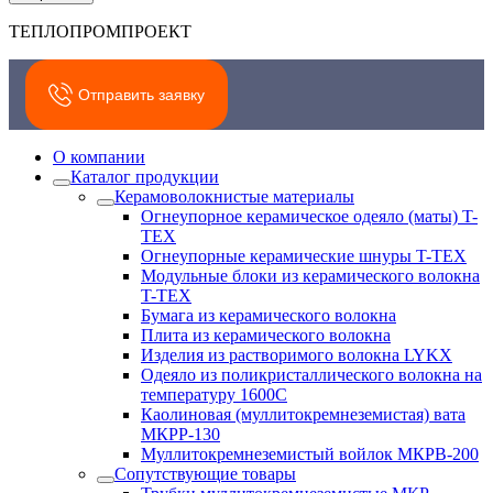
ТЕПЛОПРОМПРОЕКТ
Отправить заявку
О компании
Каталог продукции
Керамоволокнистые материалы
Огнеупорное керамическое одеяло (маты) T-
TEX
Огнеупорные керамические шнуры T-TEX
Модульные блоки из керамического волокна
T-TEX
Бумага из керамического волокна
Плита из керамического волокна
Изделия из растворимого волокна LYKX
Одеяло из поликристаллического волокна на
температуру 1600С
Каолиновая (муллитокремнеземистая) вата
МКРР-130
Муллитокремнеземистый войлок МКРВ-200
Сопутствующие товары