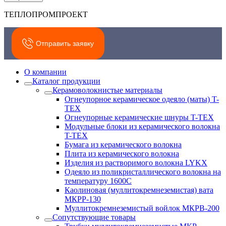
ТЕПЛОПРОМПРОЕКТ
Отправить заявку
О компании
Каталог продукции
Керамоволокнистые материалы
Огнеупорное керамическое одеяло (маты) T-
TEX
Огнеупорные керамические шнуры T-TEX
Модульные блоки из керамического волокна
T-TEX
Бумага из керамического волокна
Плита из керамического волокна
Изделия из растворимого волокна LYKX
Одеяло из поликристаллического волокна на
температуру 1600С
Каолиновая (муллитокремнеземистая) вата
МКРР-130
Муллитокремнеземистый войлок МКРВ-200
Сопутствующие товары