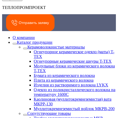
ТЕПЛОПРОМПРОЕКТ
Отправить заявку
О компании
Каталог продукции
Керамоволокнистые материалы
Огнеупорное керамическое одеяло (маты) T-
TEX
Огнеупорные керамические шнуры T-TEX
Модульные блоки из керамического волокна
T-TEX
Бумага из керамического волокна
Плита из керамического волокна
Изделия из растворимого волокна LYKX
Одеяло из поликристаллического волокна на
температуру 1600С
Каолиновая (муллитокремнеземистая) вата
МКРР-130
Муллитокремнеземистый войлок МКРВ-200
Сопутствующие товары