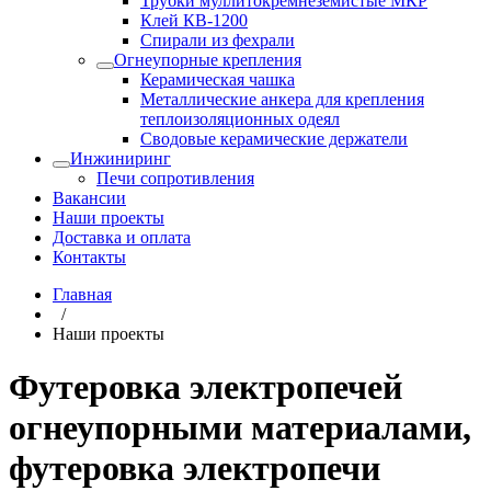
Трубки муллитокремнеземистые МКР
Клей КВ-1200
Спирали из фехрали
Огнеупорные крепления
Керамическая чашка
Металлические анкера для крепления
теплоизоляционных одеял
Сводовые керамические держатели
Инжиниринг
Печи сопротивления
Вакансии
Наши проекты
Доставка и оплата
Контакты
Главная
/
Наши проекты
Футеровка электропечей
огнеупорными материалами,
футеровка электропечи