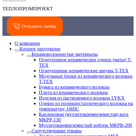
ТЕПЛОПРОМПРОЕКТ
Отправить заявку
О компании
Каталог продукции
Керамоволокнистые материалы
Огнеупорное керамическое одеяло (маты) T-
TEX
Огнеупорные керамические шнуры T-TEX
Модульные блоки из керамического волокна
T-TEX
Бумага из керамического волокна
Плита из керамического волокна
Изделия из растворимого волокна LYKX
Одеяло из поликристаллического волокна на
температуру 1600С
Каолиновая (муллитокремнеземистая) вата
МКРР-130
Муллитокремнеземистый войлок МКРВ-200
Сопутствующие товары