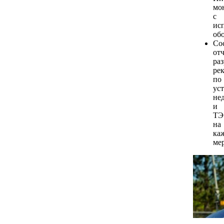
мо
с
ис
об
Со
отч
ра
ре
по
ус
не
и
ТЭ
на
ка
ме