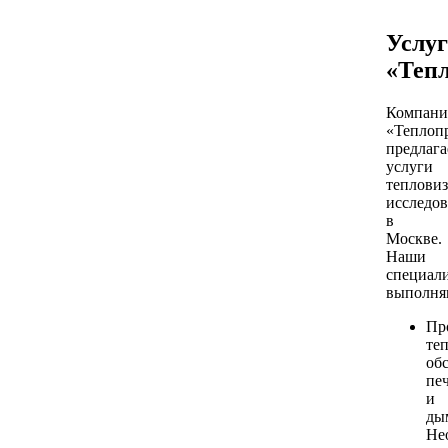
Услу
«Теп
Компани
«Теплоп
предлага
услуги
теплови
исследо
в
Москве.
Наши
специал
выполня
Пр
те
об
пе
и
ды
Не