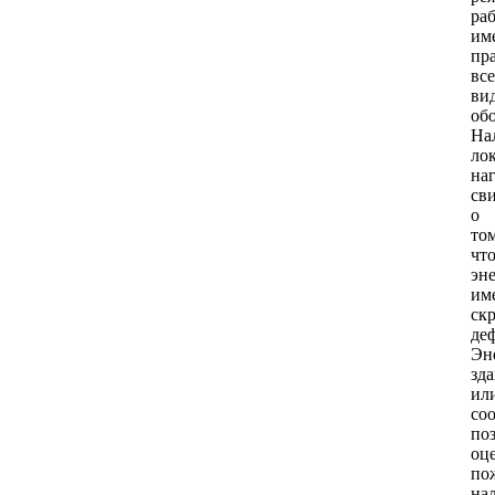
ра
им
пр
все
ви
об
На
ло
на
св
о
том
чт
эн
им
ск
де
Эн
зд
ил
со
по
оц
по
на