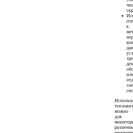
чис
ск
Ис
от
к
ме
не
кон
да
усл
тр
де
об
ил
от
эл
си
Использ
теплови
можно
для
монитор
различн
инженер