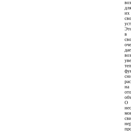
во
дл
их
св
ус
Эт
в
св
оче
дае
во
ув
те
фу
сн
ра
на
от
объ
О
не
мо
св
не
пр