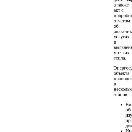
а также
акт с
подробн
отчетом
об
оказанн
услугах
и
выявлен
утечках
тепла.
Энергоа
объекта
проводи
в
нескольк
этапов:
Ви
об
из
пр
до
Ин