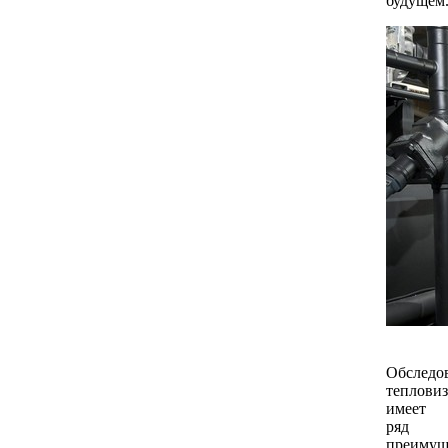
будущем
Обследо
теплови
имеет
ряд
преимущ