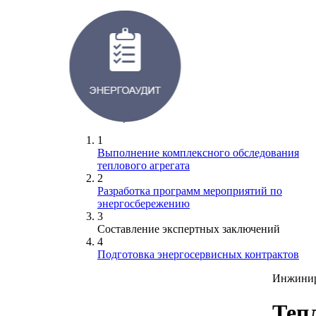
1
Выполнение комплексного обследования
теплового агрегата
2
Разработка программ мероприятий по
энергосбережению
3
Составление экспертных заключений
4
Подготовка энергосервисных контрактов
Инжини
Теп