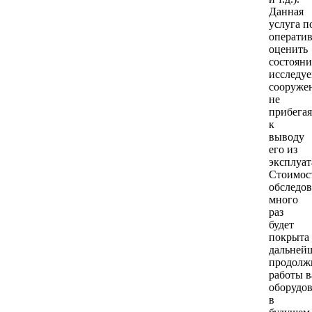
Данная
услуга п
операти
оценить
состояни
исследу
сооруже
не
прибегая
к
выводу
его из
эксплуат
Стоимос
обследов
много
раз
будет
покрыта 
дальней
продолж
работы 
оборудо
в