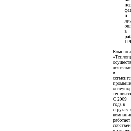
пе
фа
и
др
ош
в
ра
ГР
Компани
«Теплоп
осуществ
деятельн
в
сегменте
промыш
огнеупо
теплоизо
С 2009
года в
структур
компани
работает
собстве
инжене