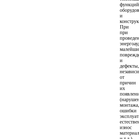
функций
оборудо
и
конструк
При
при
проведе
энергоау
малейши
поврежд
и
дефекты,
независ
от
причин
их
появлен
(наруше
монтажа
ошибки
эксплуат
естеств
износ
материа
и т.д.).