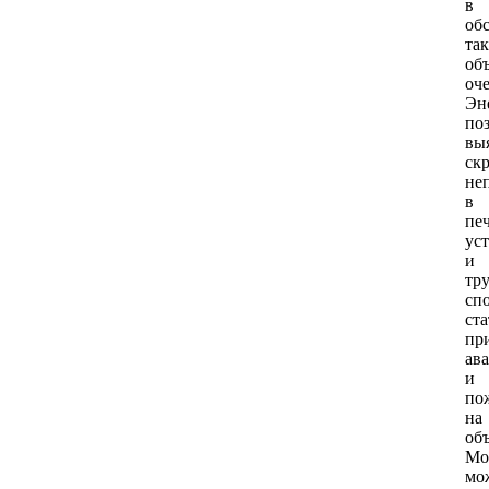
в
об
та
об
оч
Эн
по
вы
ск
не
в
пе
ус
и
тру
сп
ста
пр
ав
и
по
на
объ
Мо
мо