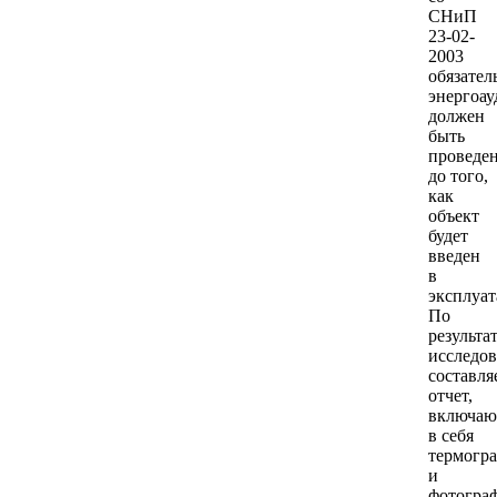
СНиП
23-02-
2003
обязате
энергоау
должен
быть
проведе
до того,
как
объект
будет
введен
в
эксплуа
По
результа
исследо
составля
отчет,
включа
в себя
термогр
и
фотогра