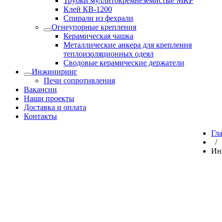
Трубки муллитокремнеземистые МКР
Клей КВ-1200
Спирали из фехрали
Огнеупорные крепления
Керамическая чашка
Металлические анкера для крепления
теплоизоляционных одеял
Сводовые керамические держатели
Инжиниринг
Печи сопротивления
Вакансии
Наши проекты
Доставка и оплата
Контакты
Гл
/
Ин