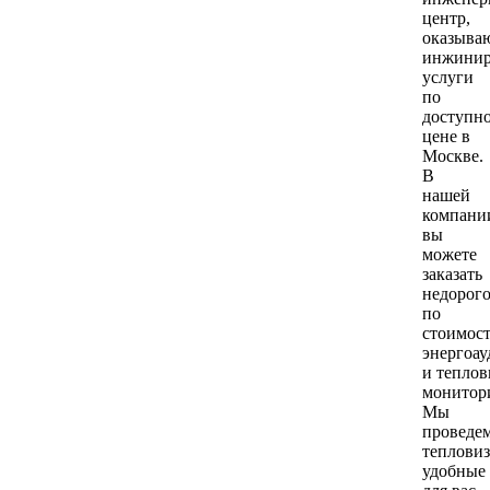
центр,
оказыва
инжинир
услуги
по
доступн
цене в
Москве.
В
нашей
компани
вы
можете
заказать
недорог
по
стоимос
энергоау
и тепло
монитор
Мы
проведе
тепловиз
удобные