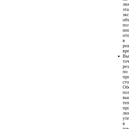
лю
эт
эк
объ
по
ин
от
в
ре
вр
Вы
то
рез
по
пр
ст
Об
по
вы
те
пр
лю
уте
в
то