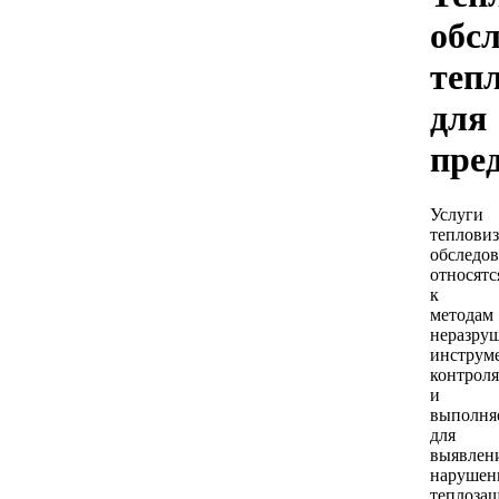
обс
теп
для
пре
Услуги
теплови
обследо
относятс
к
методам
неразру
инструм
контроля
и
выполня
для
выявлен
нарушен
теплоза