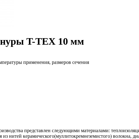
шнуры T-TEX 10 мм
емпературы применения, размеров сечения
изводства представлен следующими материалами: теплоизоляци
я из нитей керамического(муллитокремнеземистого) волокна, д