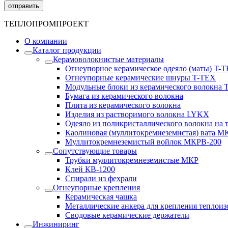
ТЕПЛОПРОМПРОЕКТ
О компании
Каталог продукции
Керамоволокнистые материалы
Огнеупорное керамическое одеяло (маты) T-
Огнеупорные керамические шнуры T-TEX
Модульные блоки из керамического волокна 
Бумага из керамического волокна
Плита из керамического волокна
Изделия из растворимого волокна LYKX
Одеяло из поликристаллического волокна на 
Каолиновая (муллитокремнеземистая) вата М
Муллитокремнеземистый войлок МКРВ-200
Сопутствующие товары
Трубки муллитокремнеземистые МКР
Клей КВ-1200
Спирали из фехрали
Огнеупорные крепления
Керамическая чашка
Металлические анкера для крепления теплои
Сводовые керамические держатели
Инжиниринг