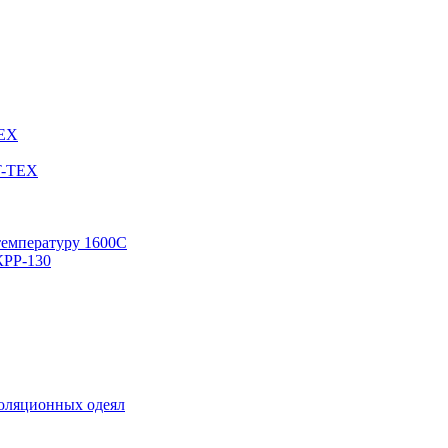
TEX
T-TEX
температуру 1600С
КРР-130
золяционных одеял