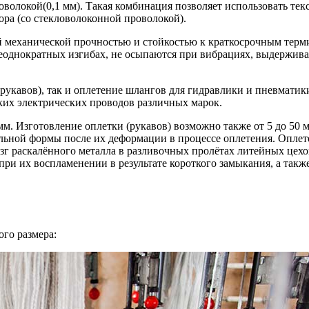
олокой(0,1 мм). Такая комбинация позволяет использовать текст
ора (со стекловолоконной проволокой).
механической прочностью и стойкостью к краткосрочным термич
еоднократных изгибах, не осыпаются при вибрациях, выдержива
рукавов), так и оплетение шлангов для гидравлики и пневматик
ких электрических проводов различных марок.
мм. Изготовление оплетки (рукавов) возможно также от 5 до 50 
льной формы после их деформации в процессе оплетения. Оплет
зг раскалённого металла в разливочных пролётах литейных цехо
при их воспламенении в результате короткого замыкания, а так
го размера: