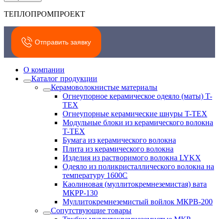
ТЕПЛОПРОМПРОЕКТ
Отправить заявку
О компании
Каталог продукции
Керамоволокнистые материалы
Огнеупорное керамическое одеяло (маты) T-
TEX
Огнеупорные керамические шнуры T-TEX
Модульные блоки из керамического волокна
T-TEX
Бумага из керамического волокна
Плита из керамического волокна
Изделия из растворимого волокна LYKX
Одеяло из поликристаллического волокна на
температуру 1600С
Каолиновая (муллитокремнеземистая) вата
МКРР-130
Муллитокремнеземистый войлок МКРВ-200
Сопутствующие товары