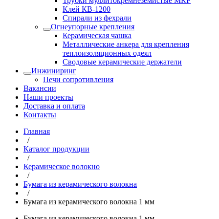
Трубки муллитокремнеземистые МКР
Клей КВ-1200
Спирали из фехрали
Огнеупорные крепления
Керамическая чашка
Металлические анкера для крепления
теплоизоляционных одеял
Сводовые керамические держатели
Инжиниринг
Печи сопротивления
Вакансии
Наши проекты
Доставка и оплата
Контакты
Главная
/
Каталог продукции
/
Керамическое волокно
/
Бумага из керамического волокна
/
Бумага из керамического волокна 1 мм
Бумага из керамического волокна 1 мм