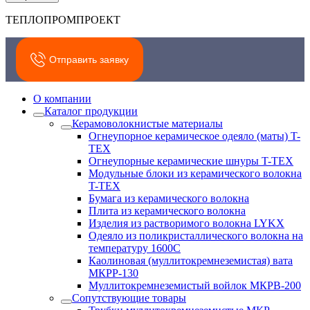
ТЕПЛОПРОМПРОЕКТ
Отправить заявку
О компании
Каталог продукции
Керамоволокнистые материалы
Огнеупорное керамическое одеяло (маты) T-
TEX
Огнеупорные керамические шнуры T-TEX
Модульные блоки из керамического волокна
T-TEX
Бумага из керамического волокна
Плита из керамического волокна
Изделия из растворимого волокна LYKX
Одеяло из поликристаллического волокна на
температуру 1600С
Каолиновая (муллитокремнеземистая) вата
МКРР-130
Муллитокремнеземистый войлок МКРВ-200
Сопутствующие товары